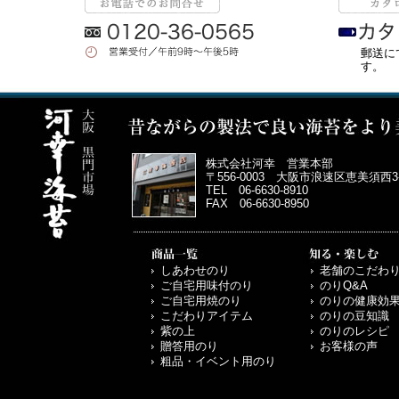
郵送に
す。
株式会社河幸 営業本部
〒556-0003 大阪市浪速区恵美須西3-3
TEL 06-6630-8910
FAX 06-6630-8950
しあわせのり
老舗のこだわ
ご自宅用味付のり
のりQ&A
ご自宅用焼のり
のりの健康効
こだわりアイテム
のりの豆知識
紫の上
のりのレシピ
贈答用のり
お客様の声
粗品・イベント用のり