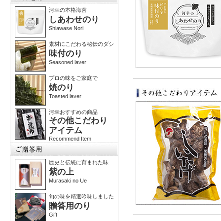
河幸の本格海苔
しあわせのり
Shiawase Nori
素材にこだわる秘伝のダシ
味付のり
Seasoned laver
プロの味をご家庭で
焼のり
Toasted laver
河幸おすすめの商品
その他こだわり
アイテム
Recommend Item
歴史と伝統に育まれた味
紫の上
Murasaki no Ue
旬の味を精選吟味しました
贈答用のり
Gift