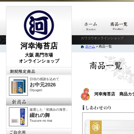
カワコウオンラインショップ
河幸海苔店
ホーム
> 商品一覧
大阪 黒門市場
オンラインショップ
日頃の感謝を込めて
お中元2026
Otyugen
河幸海苔店 商品カ
厳選した「初摘みの海苔」
綴れの舞
Tsuzure no mai