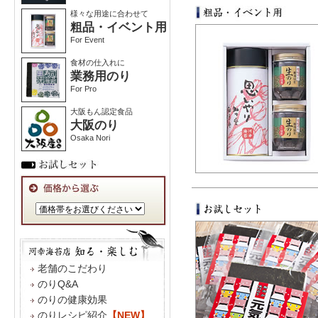
様々な用途に合わせて
粗品・イベント用
For Event
食材の仕入れに
業務用のり
For Pro
大阪もん認定食品
大阪のり
Osaka Nori
老舗のこだわり
のりQ&A
のりの健康効果
のりレシピ紹介
【NEW】