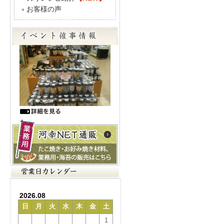
お客様の声
2026.08
日
月
火
水
木
金
土
1