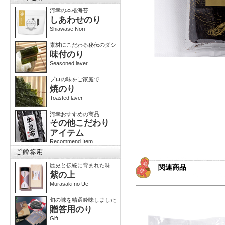
河幸の本格海苔
しあわせのり
Shiawase Nori
素材にこだわる秘伝のダシ
味付のり
Seasoned laver
プロの味をご家庭で
焼のり
Toasted laver
河幸おすすめの商品
その他こだわり
アイテム
Recommend Item
歴史と伝統に育まれた味
関連商品
紫の上
Murasaki no Ue
旬の味を精選吟味しました
贈答用のり
Gift