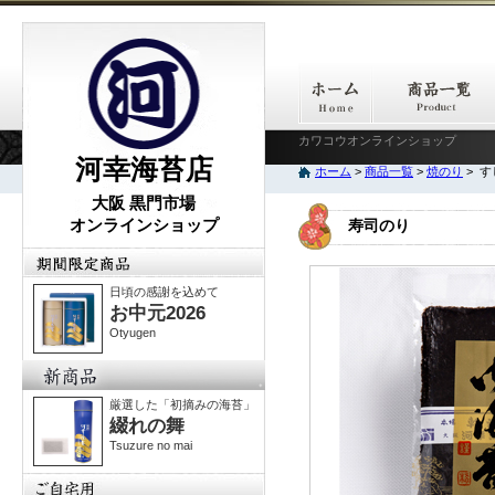
カワコウオンラインショップ
河幸海苔店
ホーム
>
商品一覧
>
焼のり
> 
大阪 黒門市場
オンラインショップ
寿司のり
日頃の感謝を込めて
お中元2026
Otyugen
厳選した「初摘みの海苔」
綴れの舞
Tsuzure no mai