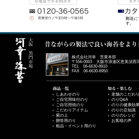
郵送に
す。
株式会社河幸 営業本部
〒556-0003 大阪市浪速区恵美須西3-3
TEL 06-6630-8910
FAX 06-6630-8950
しあわせのり
老舗のこだわ
ご自宅用味付のり
のりQ&A
ご自宅用焼のり
のりの健康効
こだわりアイテム
のりの豆知識
紫の上
のりのレシピ
贈答用のり
お客様の声
粗品・イベント用のり