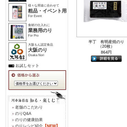
様々な用途に合わせて
粗品・イベント用
For Event
食材の仕入れに
業務用のり
For Pro
半丁 有明産焼のり
大阪もん認定食品
（20枚）
大阪のり
864円
Osaka Nori
老舗のこだわり
のりQ&A
のりの健康効果
のりレシピ紹介
【NEW】